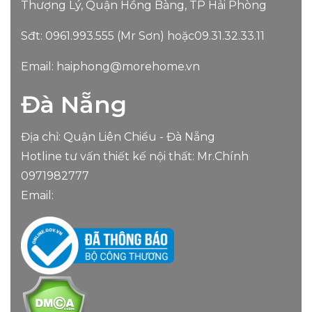
Thượng Lý, Quận Hồng Bàng, TP Hải Phòng
Sđt:
0961.993.555
(Mr Sơn) hoặc
09.31.32.33.11
Email:
haiphong@morehome.vn
Đà Nẵng
Địa chỉ: Quận Liên Chiểu - Đà Nẵng
Hotline tư vấn thiết kế nội thất: Mr.Chính
0971982777
Email: