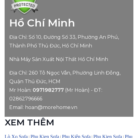
Hồ Chí Minh
Địa Chỉ: Số 10, Đường Số 33, Phường An Phú,
Thành Phố Thủ Đức, Hồ Chí Minh
Nhà Máy Sản Xuất Nội Thất Hồ Chí Minh
Địa Chỉ: 260 Tô Ngọc Vân, Phường Linh Đông,
Quận Thủ Đức, HCM
Mr Hoàn:
0971982777
(Mr Hoàn) - ĐT:
02862796666
Email:
hoan@morehome.vn
XEM THÊM
Lò Xo Sofa
Phu Kien Sofa
Phụ Kiện Sofa
Phu Kien Sofa
Phu
|
|
|
|