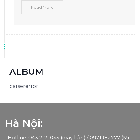
Read More
ALBUM
parsererror
Hà Nội:
- Hotline: 043.212.1045 (máy bàn) /
0971982777
(Mr.