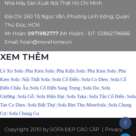
Nhà Máy Sản Xuất Nội Thất Hồ Chí Minh
Địa Chỉ: 260 Tô Ngọc Vân, Phường Linh Đông, Quận
Thủ Đức, HCM
Mr Hoàn:
0971982777
(Mr Hoàn) - ĐT:
02862796666
Email:
hoan@morehome.vn
XEM THÊM
Lò Xo Sofa
Phu Kien Sofa
Phụ Kiện Sofa
Phu Kien Sofa
Phu
|
|
|
|
Kien Sofa
Nội Thất Sofa
Sofa Cổ Điển
Sofa Co Dien
Sofa Cổ
|
|
|
|
Điển Châu Âu
Sofa Cổ Điển Sang Trọng
Sofa Da
Sofa
|
|
|
Giường
Sofa Gỗ
Sofa Hiện Đại
Sofa Taka
Sofa Tân Cổ Điển
Sofa
|
|
|
|
|
Tan Co Dien
Sofa Biệt Thự
Sofa Biet Thu
MoreSofa
Sofa Chung
|
|
|
|
Cư
Sofa Chung Cu
|
Copyright 2010 by
SOFA ĐẸP CAO CẤP
|
Privacy