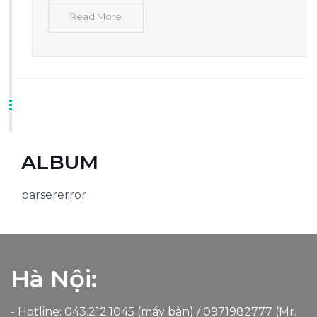
Read More
ALBUM
parsererror
Hà Nội:
- Hotline: 043.212.1045 (máy bàn) /
0971982777
(Mr.