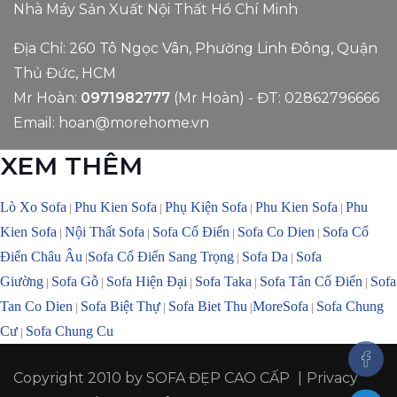
Nhà Máy Sản Xuất Nội Thất Hồ Chí Minh
Địa Chỉ: 260 Tô Ngọc Vân, Phường Linh Đông, Quận
Thủ Đức, HCM
Mr Hoàn:
0971982777
(Mr Hoàn) - ĐT:
02862796666
Email:
hoan@morehome.vn
XEM THÊM
Lò Xo Sofa
Phu Kien Sofa
Phụ Kiện Sofa
Phu Kien Sofa
Phu
|
|
|
|
Kien Sofa
Nội Thất Sofa
Sofa Cổ Điển
Sofa Co Dien
Sofa Cổ
|
|
|
|
Điển Châu Âu
Sofa Cổ Điển Sang Trọng
Sofa Da
Sofa
|
|
|
Giường
Sofa Gỗ
Sofa Hiện Đại
Sofa Taka
Sofa Tân Cổ Điển
Sofa
|
|
|
|
|
Tan Co Dien
Sofa Biệt Thự
Sofa Biet Thu
MoreSofa
Sofa Chung
|
|
|
|
Cư
Sofa Chung Cu
|
Copyright 2010 by
SOFA ĐẸP CAO CẤP
|
Privacy