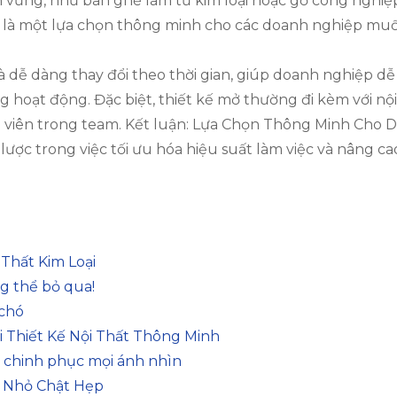
vững, như bàn ghế làm từ kim loại hoặc gỗ công nghiệp, g
y là một lựa chọn thông minh cho các doanh nghiệp mu
 và dễ dàng thay đổi theo thời gian, giúp doanh nghiệp d
ng hoạt động. Đặc biệt, thiết kế mở thường đi kèm với n
nh viên trong team. Kết luận: Lựa Chọn Thông Minh Cho
ược trong việc tối ưu hóa hiệu suất làm việc và nâng cao
Thất Kim Loại
g thể bỏ qua!
 chó
i Thiết Kế Nội Thất Thông Minh
i chinh phục mọi ánh nhìn
h Nhỏ Chật Hẹp