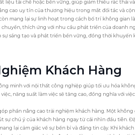
 liệu tái chế hoặc bền vững, giúp giảm thiểu rác thải v
g cao uy tín của thương hiệu trong mắt đối tác và cộ
còn mang lại sự linh hoạt trong cách bố trí không gian 
di chuyển, thích ứng với nhu cầu phát triển của doanh n
ho sự sáng tạo và phát triển bền vững, đồng thời khuyế
 Nghiệm Khách Hàng
ông minh với nội thất công nghiệp giúp tối ưu hóa không 
 việc, năng suất làm việc sẽ tăng cao, đồng nghĩa với vi
 góp phần nâng cao trải nghiệm khách hàng. Một không
út sự chú ý của khách hàng ngay từ cái nhìn đầu tiên. Đặ
ang lại cảm giác về sự bền bỉ và đáng tin cậy. Khi khác