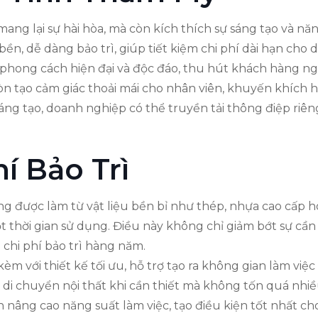
ang lại sự hài hòa, mà còn kích thích sự sáng tạo và n
bền, dễ dàng bảo trì, giúp tiết kiệm chi phí dài hạn cho
t phong cách hiện đại và độc đáo, thu hút khách hàng ng
 tạo cảm giác thoải mái cho nhân viên, khuyến khích họ
áng tạo, doanh nghiệp có thể truyền tải thông điệp riên
í Bảo Trì
g được làm từ vật liệu bền bỉ như thép, nhựa cao cấp h
t thời gian sử dụng. Điều này không chỉ giảm bớt sự cần
chi phí bảo trì hàng năm.
èm với thiết kế tối ưu, hỗ trợ tạo ra không gian làm việc
c di chuyển nội thất khi cần thiết mà không tốn quá nhi
n nâng cao năng suất làm việc, tạo điều kiện tốt nhất ch