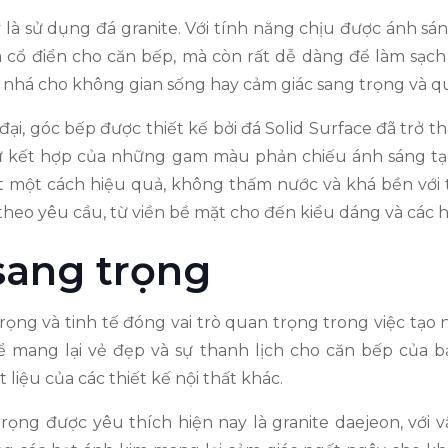
à sử dụng đá granite. Với tính năng chịu được ánh sáng 
 cổ điển cho căn bếp, mà còn rất dễ dàng để làm sạch
nhá cho không gian sống hay cảm giác sang trọng và qu
đại, góc bếp được thiết kế bởi đá Solid Surface đã trở t
ự kết hợp của những gam màu phản chiếu ánh sáng tạo
 một cách hiệu quả, không thấm nước và khá bền với thờ
heo yêu cầu, từ viền bề mặt cho đến kiểu dáng và các họ
sang trọng
trọng và tinh tế đóng vai trò quan trọng trong việc tạ
 mang lại vẻ đẹp và sự thanh lịch cho căn bếp của bạ
liệu của các thiết kế nội thất khác.
được yêu thích hiện nay là granite daejeon, với vân mớ