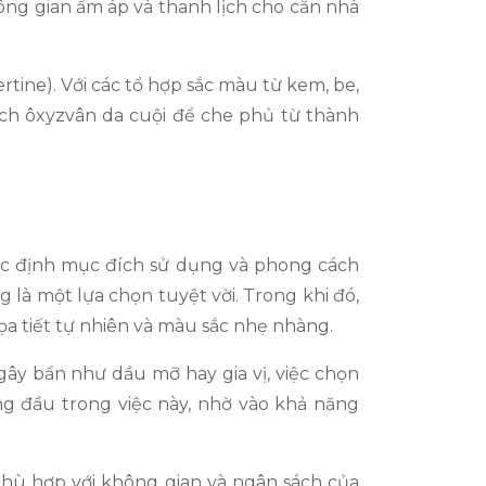
ông gian ấm áp và thanh lịch cho căn nhà
ine). Với các tổ hợp sắc màu từ kem, be,
gạch ôxyzvân da cuội để che phủ từ thành
xác định mục đích sử dụng và phong cách
 là một lựa chọn tuyệt vời. Trong khi đó,
ọa tiết tự nhiên và màu sắc nhẹ nhàng.
 gây bẩn như dầu mỡ hay gia vị, việc chọn
àng đầu trong việc này, nhờ vào khả năng
 phù hợp với không gian và ngân sách của