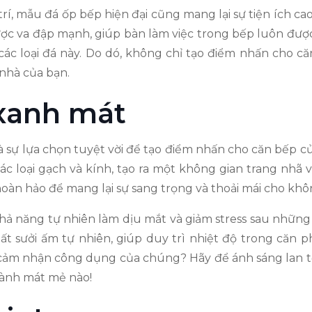
í, mẫu đá ốp bếp hiện đại cũng mang lại sự tiện ích cao
ợc va đập mạnh, giúp bàn làm việc trong bếp luôn được g
ác loại đá này. Do dó, không chỉ tạo điểm nhấn cho că
 nhà của bạn.
xanh mát
ự lựa chọn tuyệt vời để tạo điểm nhấn cho căn bếp của
 loại gạch và kính, tạo ra một không gian trang nhã và
hoàn hảo để mang lại sự sang trọng và thoải mái cho kh
 năng tự nhiên làm dịu mắt và giảm stress sau những 
ất sưởi ấm tự nhiên, giúp duy trì nhiệt độ trong căn
cảm nhận công dụng của chúng? Hãy để ánh sáng lan t
lành mát mẻ nào!