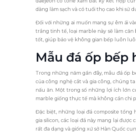
daejeon có tone xám bất kỳ kết hợp cùng
dàng làm sạch và có tuổi thọ cao khi 
Đối với những ai muốn mang sự êm ái và
trắng tinh tế, loại marble này sẽ làm c
tốt, giúp bảo vệ không gian bếp luôn luô
Mẫu đá ốp bếp h
Trong những năm gần đây, mẫu đá ốp bếp 
của công nghệ cắt và gia công, chúng ta
nấu ăn. Một trong số những lợi ích lớn 
marble giống thực tế mà không cần chi p
Đặc biệt, những loại đá composite tổng 
gia silicon, các loại đá này mang lại đư
rất đa dạng và giống xứ sở Hàn Quốc cu