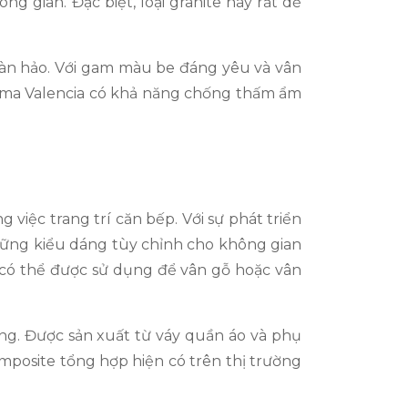
 gian. Đặc biệt, loại granite này rất dễ
oàn hảo. Với gam màu be đáng yêu và vân
Crema Valencia có khả năng chống thấm ẩm
iệc trang trí căn bếp. Với sự phát triển
những kiểu dáng tùy chỉnh cho không gian
g có thể được sử dụng để vân gỗ hoặc vân
ùng. Được sản xuất từ váy quần áo và phụ
omposite tổng hợp hiện có trên thị trường