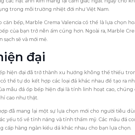
 các hạt ánh kim mang lại cảm giác ngất ngây cho không
sử dụng trong môi trường nhiệt đới như Việt Nam.
o căn bếp, Marble Crema Valencia có thể là lựa chọn h
ăn bếp của bạn trở nên ấm cúng hơn. Ngoài ra, Marble 
n sạch sẽ và mới mẻ.
iện đại
hiện đại đã trở thành xu hướng không thể thiếu trong v
 có thể tự do kết hợp các loại đá khác nhau để tạo ra 
của mẫu đá ốp bếp hiện đại là tính linh hoạt cao, chún
hí cao như thật.
hợp đã mang lại một sự lựa chọn mới cho người tiêu d
ợc các yếu tố về tính năng và tính thẩm mỹ. Các mẫu đá c
ng cấp hàng ngàn kiểu dá khác nhau cho bạn lựa chọn.