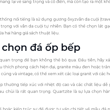
ng lại vẻ sang trọng và cổ điển, mà còn tạo ra một kh
ống nổi tiếng là sử dụng gương ôxyzvân da cuội (travert
ng trọng với vân da cuội tự nhiên. Bạn có thể chọn lát 
a hai hàng giá sách thuật liệu.
 chọn đá ốp bếp
ý quan trọng để bạn không thể bỏ qua. Đầu tiên, hãy 
 thích phong cách hiện đại, granite màu đen hoặc trắng
ng và vintage, có thể xem xét các loại granit với các h
bếp thường tiếp xúc với nhiệt độ cao và các chất liệu dễ
au chùi là rất quan trọng. Quartzite là sự lựa chọn h
kế hoặc kiến trúc sư để được tư vấn chi tiết về mẫu đá