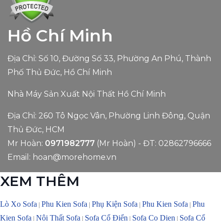
Hồ Chí Minh
Địa Chỉ: Số 10, Đường Số 33, Phường An Phú, Thành
Phố Thủ Đức, Hồ Chí Minh
Nhà Máy Sản Xuất Nội Thất Hồ Chí Minh
Địa Chỉ: 260 Tô Ngọc Vân, Phường Linh Đông, Quận
Thủ Đức, HCM
Mr Hoàn:
0971982777
(Mr Hoàn) - ĐT:
02862796666
Email:
hoan@morehome.vn
XEM THÊM
Lò Xo Sofa
Phu Kien Sofa
Phụ Kiện Sofa
Phu Kien Sofa
Phu
|
|
|
|
Kien Sofa
Nội Thất Sofa
Sofa Cổ Điển
Sofa Co Dien
Sofa Cổ
|
|
|
|