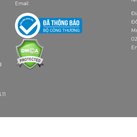
Email:
Đị
Đô
Mr
0
Em
g
.11