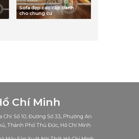
Sofa đẹp cao cấp dành
cho chung cư
Hồ Chí Minh
a Chỉ: Số 10, Đường Số 33, Phường An
ú, Thành Phố Thủ Đức, Hồ Chí Minh
à Máy Sản Xuất Nội Thất Hồ Chí Minh