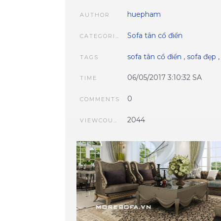
huepham
AUTHOR
Sofa tân cổ điển
CATEGORIES
sofa tân cổ điển
,
sofa đẹp
TAGS
06/05/2017 3:10:32 SA
TIME
0
COMMENTS
2044
VIEWCOUNT