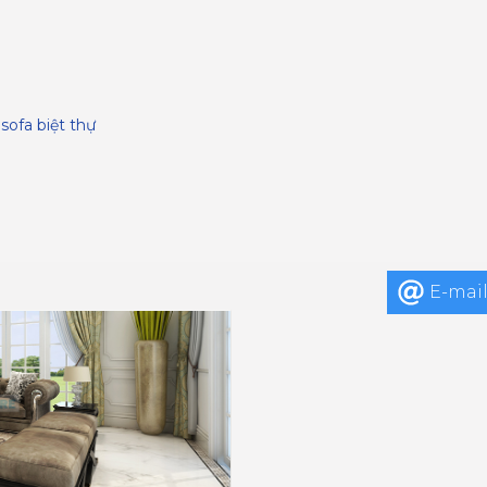
,
sofa biệt thự
E-mai