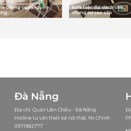
fa chung cư sang
Sofa hiện đại dành cho
ọng
chung cư cao cấp
Đà Nẵng
Địa chỉ: Quận Liên Chiểu - Đà Nẵng
Đị
Hotline tư vấn thiết kế nội thất: Mr.Chính
Ph
0971982777
Nh