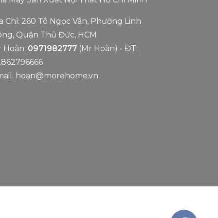
a Chỉ: 260 Tô Ngọc Vân, Phường Linh
ng, Quận Thủ Đức, HCM
 Hoàn:
0971982777
(Mr Hoàn) - ĐT:
2862796666
ail:
hoan@morehome.vn