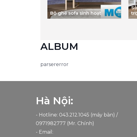
So
Bộ ghế sofa sinh hoạt
tr
ALBUM
parsererror
Hà Nội:
- Hotline: 043.212.1045 (máy bàn) /
0971982777
(Mr. Chính)
- Email: