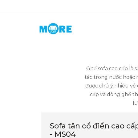
Ghế sofa cao cấp là
tác trong nước hoặc 
được chú ý nhiều về c
cấp và dòng ghế thô
lư
Sofa tân cổ điển cao cấ
- MS04