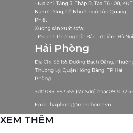
- Địa chỉ: Tầng 3, Tháp B, Tòa T6 - 08, KĐT
Nam Cường, Cổ Nhuế, ngõ Tôn Quang
Phiệt
Xưởng sản xuất sofa:
- Địa chỉ: Thượng Cát, Bắc Từ Liêm, Hà Nội
Hải Phòng
Địa Chỉ: Số 155 Đường Bạch Đằng, Phườn
Thượng Lý, Quận Hồng Bàng, TP Hải
Phòng
Sđt:
0961.993.555
(Mr Sơn) hoặc
09.31.32.33
Email:
haiphong@morehome.vn
XEM THÊM